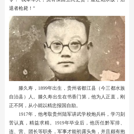
退者枪毙！
”
滕久寿，1899
年出生，贵州省都江县（今三都水族
自治县）人。滕久寿出生在书香门第，他为人正直，刚
正不阿，从小就以精忠报国自励。
1917
年，他考取贵州陆军讲武学校炮兵科，学习刻
苦认真，精益求精。
1919
年毕业后，他历任黔军排、
连、营、团长等职务，军事才能初露头角，并且颇有抱