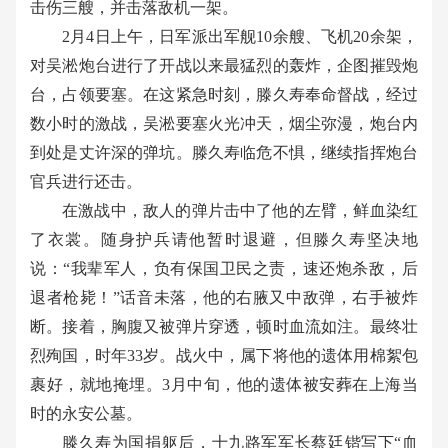
击伤三艘，并击落敌机一架。
2
月
4
日上午，日军派出军舰
10
余艘、飞机
20
余架，
对吴淞炮台进行了开战以来最猛烈的轰炸，企图摧毁炮
台，占领要塞。在这紧急时刻，滕久寿奉命督战，经过
数小时的激战，吴淞要塞火光冲天，烟尘弥漫，炮台内
到处是丈许深的弹坑。滕久寿临危不惧，继续指挥炮台
官兵进行还击。
在激战中，敌人的弹片击中了他的左臂，鲜血染红
了衣裳。随身护兵请他暂时退避，但滕久寿坚决地
说：
“
我辈军人，负有保国卫民之责，速还炮杀敌，后
退者枪毙！
”
话音未落，他的右腋又中敌弹，右手被炸
断。接着，胸腹又被弹片穿透，顿时血流如注。最终壮
烈殉国，时年
33
岁。战火中，属下将他的遗体用棉絮包
裹好，就地掩埋。
3
月中旬，他的遗体被安葬在上海当
时的永安公墓。
滕久寿为国捐躯后，十九路军军长蔡廷锴写下
“
血