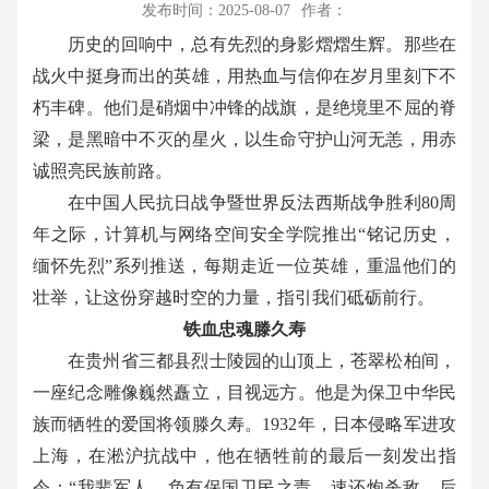
发布时间：2025-08-07
作者：
历史的回响中，总有先烈的身影熠熠生辉。那些在
战火中挺身而出的英雄，用热血与信仰在岁月里刻下不
朽丰碑。他们是硝烟中冲锋的战旗，是绝境里不屈的脊
梁，是黑暗中不灭的星火，以生命守护山河无恙，用赤
诚照亮民族前路。
在中国人民抗日战争暨世界反法西斯战争胜利80
周
年之际，计算机与网络空间安全学院推出
“
铭记历史，
缅怀先烈
”
系列推送，每期走近一位英雄，重温他们的
壮举，让这份穿越时空的力量，指引我们砥砺前行。
铁血忠魂滕久寿
在贵州省三都县烈士陵园的山顶上，苍翠松柏间，
一座纪念雕像巍然矗立，目视远方。他是为保卫中华民
族而牺牲的爱国将领滕久寿。1932
年，日本侵略军进攻
上海，在淞沪抗战中，他在牺牲前的最后一刻发出指
令：
“
我辈军人，负有保国卫民之责，速还炮杀敌，后