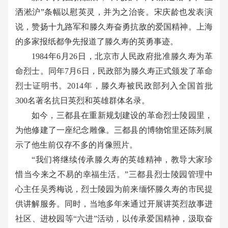
洒淞沪
”
条幅以慰英灵，并为之治丧。宋庆龄也发表演
说，赞扬十九路军和滕久寿奋勇抗敌的爱国精神。上海
的多家报纸都争先报道了滕久寿的英勇事迹。
1984
年
6
月
26
日，北京市人民政府批准滕久寿为革
命烈士。同年
7
月
6
日，民政部为滕久寿正式颁发了革命
烈士证明书。
2014
年，滕久寿被民政部列入全国首批
300
名著名抗日英烈和英雄群体名录。
如今，三都县在重新规划建设的革命烈士陵园里，
为他修建了一座纪念雕像。三都县的博物馆里还陈列展
示了他生前仅存不多的肖像照片。
“
我们将继续传承滕久寿的英雄精神，教导大家珍
惜当今来之不易的幸福生活。
”
三都县烈士陵园管理中
心主任吴秀梅说，烈士陵园为前来缅怀滕久寿的市民提
供讲解服务。同时，当地多年来通过开展讲英烈故事进
社区、进校园等
“
六进
”
活动，以传承爱国精神，汲取奋