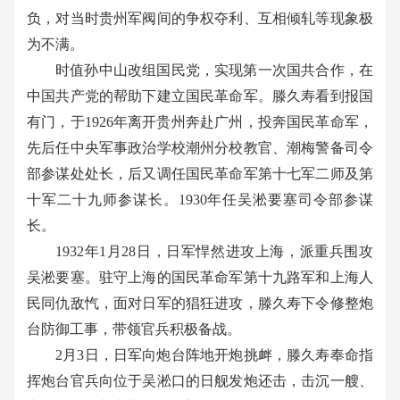
负，对当时贵州军阀间的争权夺利、互相倾轧等现象极
为不满。
时值孙中山改组国民党，实现第一次国共合作，在
中国共产党的帮助下建立国民革命军。滕久寿看到报国
有门，于1926
年离开贵州奔赴广州，投奔国民革命军，
先后任中央军事政治学校潮州分校教官、潮梅警备司令
部参谋处处长，后又调任国民革命军第十七军二师及第
十军二十九师参谋长。
1930
年任吴淞要塞司令部参谋
长。
1932
年
1
月
28
日，日军悍然进攻上海，派重兵围攻
吴淞要塞。驻守上海的国民革命军第十九路军和上海人
民同仇敌忾，面对日军的猖狂进攻，滕久寿下令修整炮
台防御工事，带领官兵积极备战。
2
月
3
日，日军向炮台阵地开炮挑衅，滕久寿奉命指
挥炮台官兵向位于吴淞口的日舰发炮还击，击沉一艘、