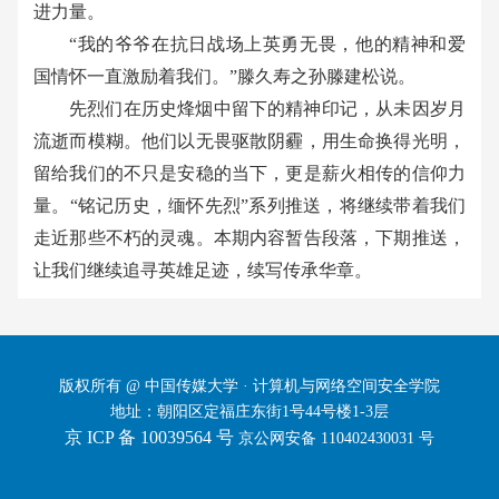
进力量。
“
我的爷爷在抗日战场上英勇无畏，他的精神和爱
国情怀一直激励着我们。
”
滕久寿之孙滕建松说。
先烈们在历史烽烟中留下的精神印记，从未因岁月
流逝而模糊。他们以无畏驱散阴霾，用生命换得光明，
留给我们的不只是安稳的当下，更是薪火相传的信仰力
量。
“
铭记历史，缅怀先烈
”
系列推送，将继续带着我们
走近那些不朽的灵魂。本期内容暂告段落，下期推送，
让我们继续追寻英雄足迹，续写传承华章。
版权所有 @ 中国传媒大学 · 计算机与网络空间安全学院
地址：朝阳区定福庄东街1号44号楼1-3层
京 ICP 备 10039564 号
京公网安备 110402430031 号