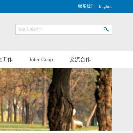
联系我们
English
生工作
Inter-Coop
交流合作