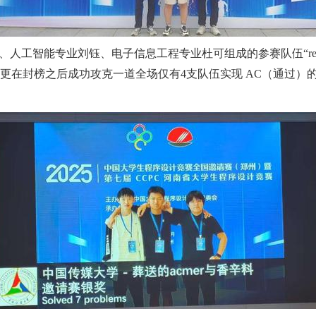
、人工智能专业刘钰、电子信息工程专业杜可组成的参赛队伍“
r
更在封榜之后成功攻克一道全场仅有
4
支队伍实现
AC
（通过）