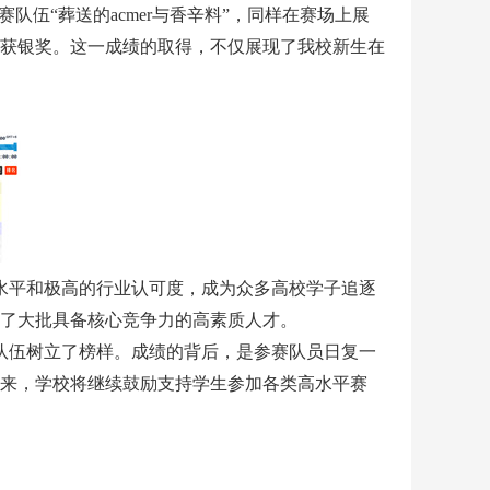
赛队伍“葬送的
acmer
与香辛料”，同样在赛场上展
获银奖。这一成绩的取得，不仅展现了我校新生在
水平和极高的行业认可度，成为众多高校学子追逐
了大批具备核心竞争力的高素质人才。
队伍树立了榜样。成绩的背后，是参赛队员日复一
来，学校将继续鼓励支持学生参加各类高水平赛