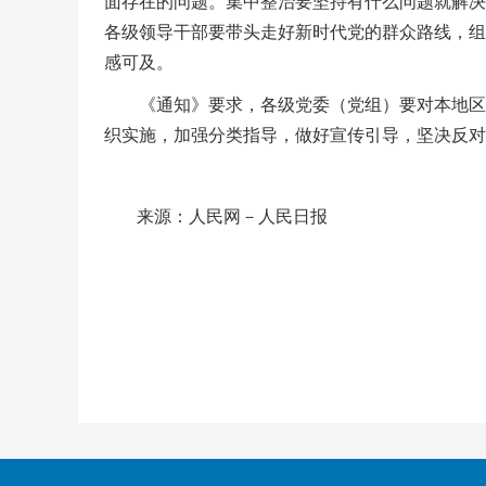
面存在的问题。集中整治要坚持有什么问题就解决
各级领导干部要带头走好新时代党的群众路线，组
感可及。
《通知》要求，各级党委（党组）要对本地区
织实施，加强分类指导，做好宣传引导，坚决反对
来源：
人民网－人民日报