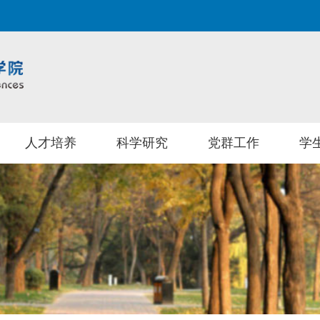
人才培养
科学研究
党群工作
学