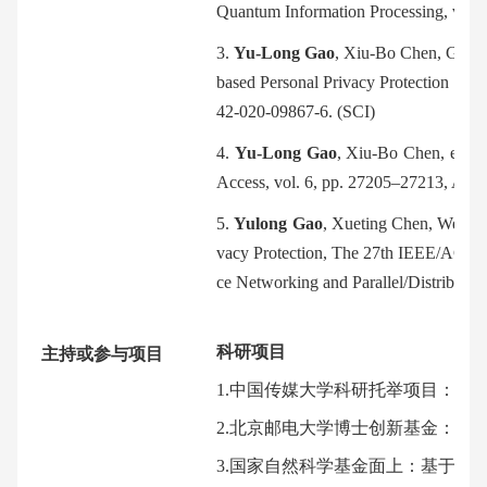
Quantum Information Processing, vol. 1
3.
Yu-Long Gao
, Xiu-Bo Chen, Gang
based Personal Privacy Protection Sch
42-020-09867-6. (SCI)
4.
Yu-Long Gao
, Xiu-Bo Chen, et a
Access, vol. 6, pp. 27205–27213, Apr.
5.
Yulong Gao
, Xueting Chen, Wenqia
vacy Protection, The 27th IEEE/ACIS I
ce Networking and Parallel/Distribute
科研项目
主持或参与项目
1.中国传媒大学科研托举项目：区
2.北京邮电大学博士创新基金：区
3.国家自然科学基金面上：基于量