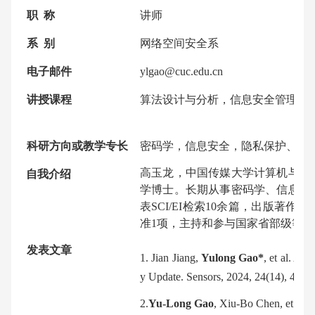
职 称
讲师
系 别
网络空间安全系
电子邮件
ylgao@cuc.edu.cn
讲授课程
算法设计与分析，信息安全管理，
科研方向或教学专长
密码学，信息安全，隐私保护、区
高玉龙，中国传媒大学计算机与网
自我介绍
学博士。长期从事密码学、信息安
表SCI/EI检索10余篇，出版著
准1项，主持和参与国家省部级等研
发表文章
1. Jian Jiang,
Yulong Gao*
, et al. A
y Update. Sensors, 2024, 24(14), 449
2.
Yu-Long Gao
, Xiu-Bo Chen, et al.