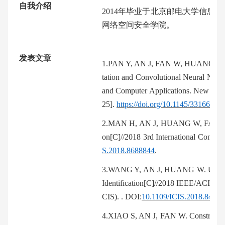
自我介绍
2
014
年毕业于北京邮电大学信息安
网络空间安全学院。
发表文章
1.
PAN Y, AN J, FAN W,
H
UANG W. S
tation and Convolutional Neural Netw
and Computer Applications. New Yor
25].
https://doi.org/10.1145/3316615.
2.
MAN H, AN J, HUANG W,
F
AN W
on[C]//2018 3rd International Confere
S.2018.8688844
.
3.
WANG Y, AN J, HUANG W. Using CN
Identification[C]//2018 IEEE/ACIS 17
CIS). . DOI:
10.1109/ICIS.2018.8466
4.
XIAO S, AN J, FAN W. Constructing