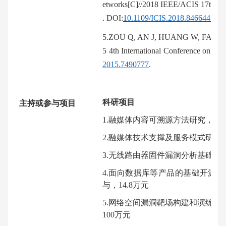
etworks[C]//2018 IEEE/ACIS 17th Inte
. DOI:
10.1109/ICIS.2018.8466445
.
5.
ZOU Q, AN J, HUANG W,
F
AN W. 
5 4th International Conference on C
2015.7490777
.
科研项目
主持或参与项目
1.融媒体内容可溯源方法研究，国家科技部
2.融媒体技术支撑及服务模式研究，国家
3.无线路由器固件漏洞分析基础环境, 中国
4.面向数据库等产品的基础开源软版本
与，14.8万元
5.网络空间漏洞靶场构建和演练评估关键
100万元