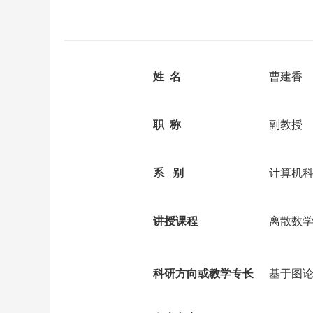
姓 名
曹建
职 称
副教授
系 别
计算机
讲授课程
离散数
科研方向或教学专长
基于图