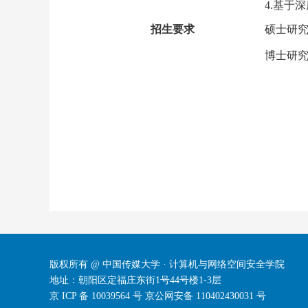
4.
基于深
招生要求
硕士研
博士研
版权所有 @ 中国传媒大学 · 计算机与网络空间安全学院
地址：朝阳区定福庄东街1号44号楼1-3层
京 ICP 备 10039564 号
京公网安备 110402430031 号