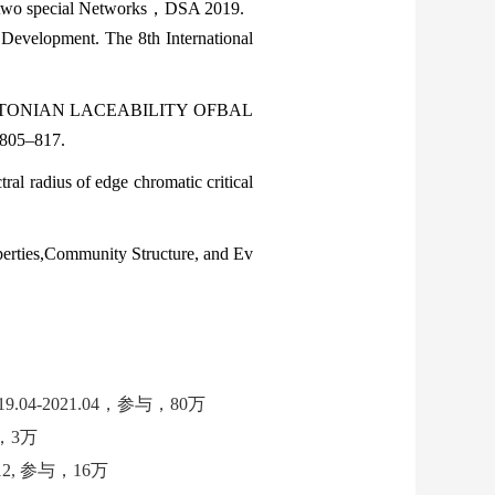
 two special Networks
，
DSA
2019
.
 Development. The 8th International
TONIAN LACEABILITY OF
BAL
 805–817.
tral radius of edge chromatic critical
erties,
Community Structure, and Ev
19.04-2021.04，参与，80万
持，3万
2.12, 参与，16万