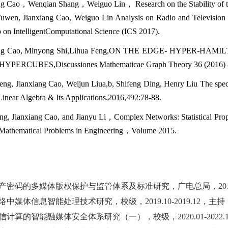
ng Cao
，
Wenqian Shang
，
Weiguo Lin
，
Research on the Stability of
uwen, Jianxiang Cao, Weiguo Lin Analysis on Radio and
Television
on IntelligentComputational Science (ICS 2017).
ng Cao, Minyong Shi,
Lihua Feng,
ON THE EDGE- HYPER-HAMIL
HYPERCUBES,
Discussiones Mathematicae Graph
Theory 36 (2016)
eng, Jianxiang Cao, Weijun Liua,b, Shifeng Ding, Henry Liu
The spec
near Algebra & Its Applications,2016,492:78-88.
ng, Jianxiang Cao, and Jianyu Li
，
Complex Networks: Statistical Prop
Mathematical Problems in Engineering
，
Volume 2015
.
目
国产密码的多媒体版权保护与监管体系及标准研究
，
广电总局，
20
络中媒体信息智能处理技术研究
，
校级，
2019.10-2019.12，主
信计算的智能融媒体安全体系研究（一）
，
校级，
2020.01-202